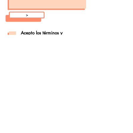
>
Acepto los términos y
condiciones
entra en tu FORO ASTROLÓGICO