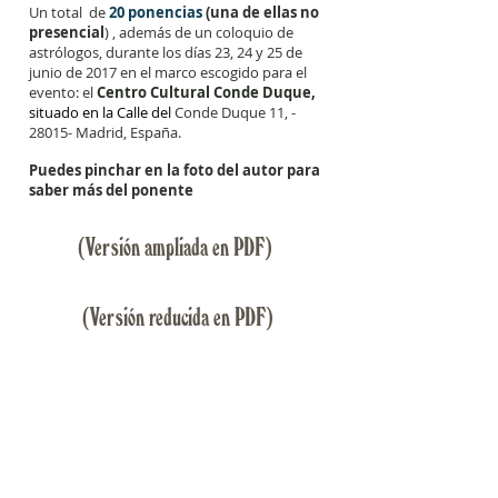
Un total de
20 ponencias
(una de ellas no
presencial
) , además de un coloquio de
astrólogos, durante los días 23, 24 y 25 de
junio de 2017 en el marco escogido para el
evento: el
Centro Cultural Conde Duque,
situado en la Calle del
Conde Duque 11, -
28015- Madrid, España.
Puedes pinchar en la foto del autor para
saber más del ponente
(Versión ampliada en PDF)
(Versión reducida en PDF)
Pedro J.M Castejón
Carmen de Hita
Variables
Astrología,
sociodemográficas
motor
de
científico
la
de