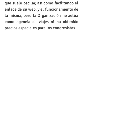
que suele oscilar, así como facilitando el 
enlace de su web, y el funcionamiento de 
la misma, pero la Organización no actúa 
como agencia de viajes ni ha obtenido 
precios especiales para los congresistas. 
De hecho, esta labor realizada, ha sido 
sólo ante la petición expresa de los 
congresistas, pues no ha sido 
competencia  de esta Organización ni de 
otras ediciones.
Los congresistas, por tanto, si desean 
alojarse en ese hotel, pueden hacerlo por 
los medios que tengan a su alcance, ya 
sea en la propia web del Hotel como en 
las diferentes agencias de viajes que 
existen al efecto, es decir, de la forma 
usual y habitual en la que suelen 